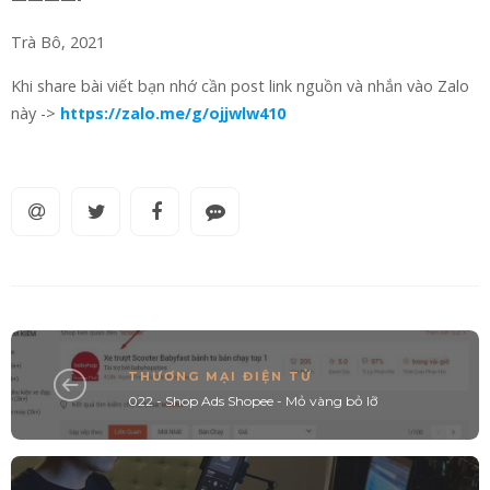
Trà Bô, 2021
Khi share bài viết bạn nhớ cần post link nguồn và nhắn vào Zalo
này ->
https://zalo.me/g/ojjwlw410
THƯƠNG MẠI ĐIỆN TỬ
022 - Shop Ads Shopee - Mỏ vàng bỏ lỡ