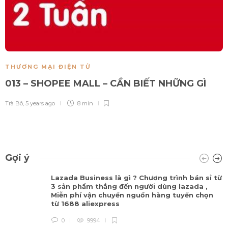
THƯƠNG MẠI ĐIỆN TỬ
013 – SHOPEE MALL – CẦN BIẾT NHỮNG GÌ
Trà Bô
,
5 years ago
8 min
Gợi ý
Lazada Business là gì ? Chương trình bán sỉ từ
3 sản phẩm thẳng đến người dùng lazada ,
Miễn phí vận chuyển nguồn hàng tuyển chọn
từ 1688 aliexpress
0
9994