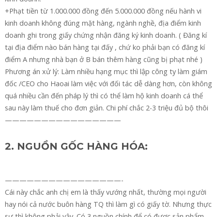
+Phạt tiền từ 1.000.000 đồng đến 5.000.000 đồng nếu hành vi
kinh doanh không đúng mặt hàng, ngành nghề, địa điểm kinh
doanh ghi trong giấy chứng nhận đăng ký kinh doanh. ( Đăng kí
tại địa điểm nào bán hàng tại đấy , chứ ko phải bạn có đăng kí
điểm A nhưng nhà bạn ở B bán thêm hàng cũng bị phạt nhé )
Phương án xử lý: Làm nhiều hạng mục thì lập công ty làm giám
đốc /CEO cho Haoai làm việc với đối tác dễ dàng hơn, còn không
quá nhiều cần đến pháp lý thì có thể làm hộ kinh doanh cá thể
sau này làm thuế cho đơn giản. Chi phí chắc 2-3 triệu đủ bộ thôi
————————————————
2. NGUỒN GỐC HÀNG HÓA:
————————————————-
Cái này chắc anh chị em là thấy vướng nhất, thường mọi người
hay nói cả nước buôn hàng TQ thì làm gì có giấy tờ. Nhưng thực
sự thì không phải vậy. Có 3 nguồn chính để có được sản phẩm