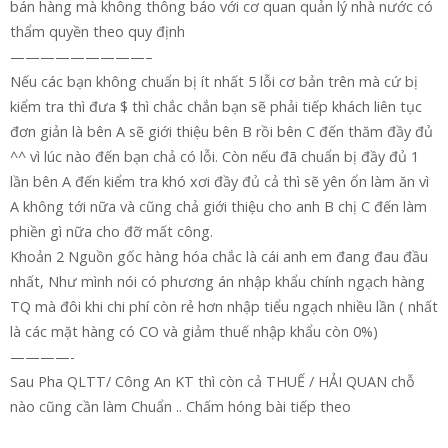
bán hàng mà không thông báo với cơ quan quản lý nhà nước có
thẩm quyền theo quy định
—————————–
Nếu các bạn không chuẩn bị ít nhất 5 lỗi cơ bản trên mà cứ bị
kiểm tra thì đưa $ thì chắc chắn bạn sẽ phải tiếp khách liên tục
đơn giản là bên A sẽ giới thiệu bên B rồi bên C đến thăm đầy đủ
^^ vì lúc nào đến bạn chả có lỗi. Còn nếu đã chuẩn bị đầy đủ 1
lần bên A đến kiểm tra khó xơi đầy đủ cả thì sẽ yên ổn làm ăn vì
A không tới nữa và cũng chả giới thiệu cho anh B chị C đến làm
phiền gì nữa cho đỡ mất công.
Khoản 2 Nguồn gốc hàng hóa chắc là cái anh em đang đau đầu
nhất, Như mình nói có phương án nhập khẩu chính ngạch hàng
TQ mà đôi khi chi phí còn rẻ hơn nhập tiểu ngạch nhiều lần ( nhất
là các mặt hàng có CO và giảm thuế nhập khẩu còn 0%)
————-
Sau Pha QLTT/ Công An KT thì còn cả THUẾ / HẢI QUAN chỗ
nào cũng cần làm Chuẩn .. Chấm hóng bài tiếp theo
————-