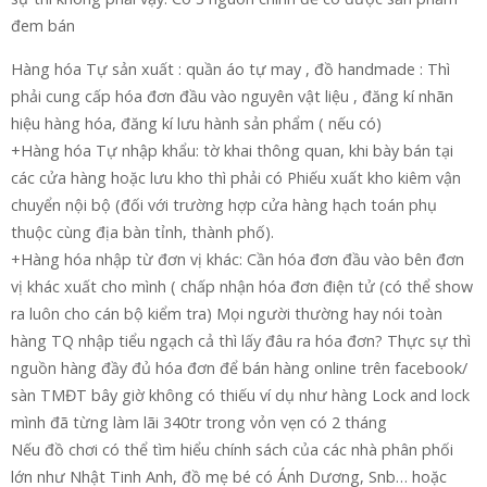
đem bán
Hàng hóa Tự sản xuất : quần áo tự may , đồ handmade : Thì
phải cung cấp hóa đơn đầu vào nguyên vật liệu , đăng kí nhãn
hiệu hàng hóa, đăng kí lưu hành sản phẩm ( nếu có)
+Hàng hóa Tự nhập khẩu: tờ khai thông quan, khi bày bán tại
các cửa hàng hoặc lưu kho thì phải có Phiếu xuất kho kiêm vận
chuyển nội bộ (đối với trường hợp cửa hàng hạch toán phụ
thuộc cùng địa bàn tỉnh, thành phố).
+Hàng hóa nhập từ đơn vị khác: Cần hóa đơn đầu vào bên đơn
vị khác xuất cho mình ( chấp nhận hóa đơn điện tử (có thể show
ra luôn cho cán bộ kiểm tra) Mọi người thường hay nói toàn
hàng TQ nhập tiểu ngạch cả thì lấy đâu ra hóa đơn? Thực sự thì
nguồn hàng đầy đủ hóa đơn để bán hàng online trên facebook/
sàn TMĐT bây giờ không có thiếu ví dụ như hàng Lock and lock
mình đã từng làm lãi 340tr trong vỏn vẹn có 2 tháng
Nếu đồ chơi có thể tìm hiểu chính sách của các nhà phân phối
lớn như Nhật Tinh Anh, đồ mẹ bé có Ánh Dương, Snb… hoặc