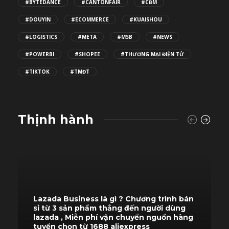
#BYTEDANCE
#CANTONFAIR
#CĐM
#DOUYIN
#ECOMMERCE
#KUAISHOU
#LOGISTICS
#META
#MSB
#NEWS
#POWERBI
#SHOPEE
#THƯƠNG MẠI ĐIỆN TỬ
#TIKTOK
#TMĐT
Thịnh hành
Lazada Business là gì ? Chương trình bán
sỉ từ 3 sản phẩm thẳng đến người dùng
lazada , Miễn phí vận chuyển nguồn hàng
tuyển chọn từ 1688 aliexpress