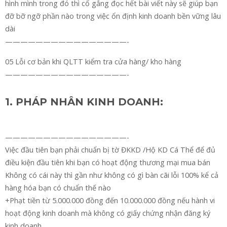
hình mình trong đó thì cố gắng đọc hết bài viết này sẽ giúp bạn
đỡ bỡ ngỡ phần nào trong việc ổn định kinh doanh bền vững lâu
dài
————————————————-
05 Lỗi cơ bản khi QLTT kiểm tra cửa hàng/ kho hàng
————————————————-
1. PHÁP NHÂN KINH DOANH:
————————————————-
Việc đầu tiên bạn phải chuẩn bị tờ ĐKKD /Hộ KD Cá Thể để đủ
điều kiện đầu tiên khi bạn có hoạt động thương mại mua bán
Không có cái này thì gần như không có gì bàn cãi lỗi 100% kể cả
hàng hóa bạn có chuẩn thế nào
+Phạt tiền từ 5.000.000 đồng đến 10.000.000 đồng nếu hành vi
hoạt động kinh doanh mà không có giấy chứng nhận đăng ký
kinh doanh.