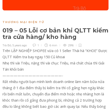
THƯƠNG MẠI ĐIỆN TỬ
019 – 05 Lỗi cơ bản khi QLTT kiểm
tra cửa hàng/ kho hàng
Trà Bô
,
5 years ago
1
6 min
2916
Trên LẬP NGHIỆP SHOPEE vừa có 1 Seller Thái hà “KHOE” Được
QLTT Kiểm tra bay ngay 150 Củ khoai
Nhẹ thì vài Triệu, nặng thì vài chục Triệu, mà chát chúa thì Giải
Tán khỏi bán
————————————————-
Rất nhiều người bạn mình kinh doanh online làm năm bữa nửa
tháng ở 1 địa điểm thấy bị kiểm tra thì cố gắng hẹn ngày khác
rồi biến mất luôn, chuyển địa điểm mới hoặc nhẹ nhàng hơn là
khóc than rồi cố gắng đưa phong bì, những cả 2 trường hợp
đều lo lắng không biết bao giờ các anh quay lại. Nếu thấy bóng