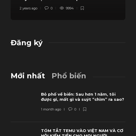
2 years ago
0
9994
Đăng ký
Mới nhất
Phổ biến
Bỏ phố về biển: Sau hơn 1 năm, tôi
được gì, mất gì và suýt “chìm” ra sao?
1 month ago
0
TÓM TẮT TEMU VÀO VIỆT NAM VÀ CƠ
HỘI KIẾM TIỀN CHO MỌI NGƯỜI