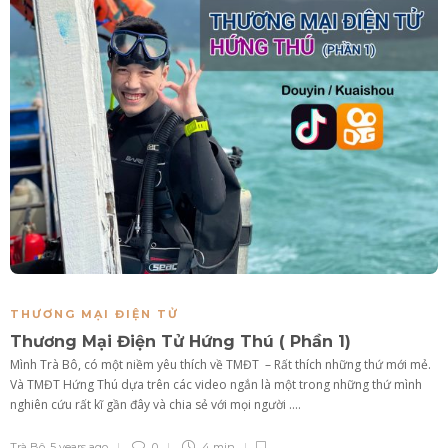
THƯƠNG MẠI ĐIỆN TỬ
Thương Mại Điện Tử Hứng Thú ( Phần 1)
Mình Trà Bô, có một niềm yêu thích về TMĐT – Rất thích những thứ mới mẻ.
Và TMĐT Hứng Thú dựa trên các video ngắn là một trong những thứ mình
nghiên cứu rất kĩ gần đây và chia sẻ với mọi người ....
Trà Bô
,
5 years ago
0
4 min