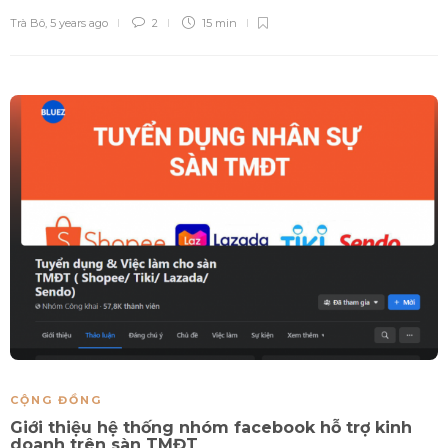
Trà Bô
,
5 years ago
2
15 min
CỘNG ĐỒNG
Giới thiệu hệ thống nhóm facebook hỗ trợ kinh
doanh trên sàn TMĐT