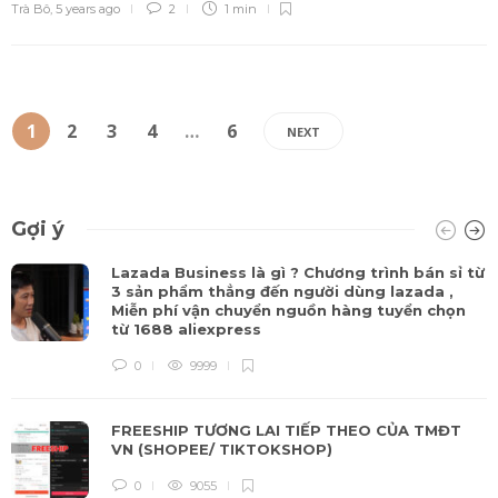
Trà Bô
,
5 years ago
2
1 min
1
2
3
4
…
6
NEXT
Gợi ý
Lazada Business là gì ? Chương trình bán sỉ từ
3 sản phẩm thẳng đến người dùng lazada ,
Miễn phí vận chuyển nguồn hàng tuyển chọn
từ 1688 aliexpress
0
9999
FREESHIP TƯƠNG LAI TIẾP THEO CỦA TMĐT
VN (SHOPEE/ TIKTOKSHOP)
0
9055