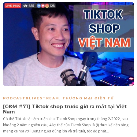
PODCAST&LIVESTREAM
,
THƯƠNG MẠI ĐIỆN TỬ
[CĐM #71] Tiktok shop trước giờ ra mắt tại Việt
Nam
Có thể Tiktok sẽ sớm triển khai Tiktok Shop ngay trong tháng 2/2022, sau
khoảng 2 năm nghiên cứu; 4 lợi thế của Tiktok Shop là (i) thừa kế nền tảng
mạng xã hội với lượng người dùng lớn và trẻ tuổi, tốc độ phát...