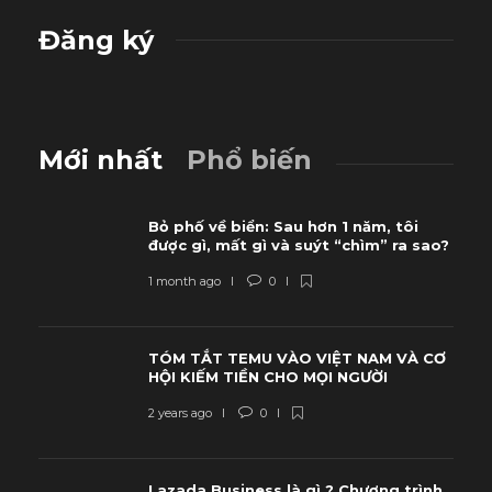
Đăng ký
Mới nhất
Phổ biến
Bỏ phố về biển: Sau hơn 1 năm, tôi
được gì, mất gì và suýt “chìm” ra sao?
1 month ago
0
TÓM TẮT TEMU VÀO VIỆT NAM VÀ CƠ
HỘI KIẾM TIỀN CHO MỌI NGƯỜI
2 years ago
0
Lazada Business là gì ? Chương trình