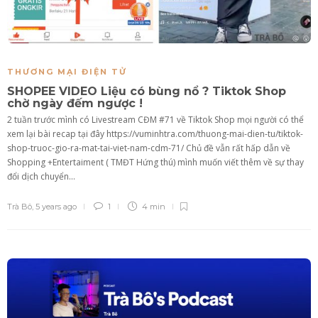
THƯƠNG MẠI ĐIỆN TỬ
SHOPEE VIDEO Liệu có bùng nổ ? Tiktok Shop
chờ ngày đếm ngược !
2 tuần trước mình có Livestream CĐM #71 về Tiktok Shop mọi người có thể
xem lại bài recap tại đây https://vuminhtra.com/thuong-mai-dien-tu/tiktok-
shop-truoc-gio-ra-mat-tai-viet-nam-cdm-71/ Chủ đề vẫn rất hấp dẫn về
Shopping +Entertaiment ( TMĐT Hứng thú) mình muốn viết thêm về sự thay
đổi dịch chuyển...
Trà Bô
,
5 years ago
1
4 min