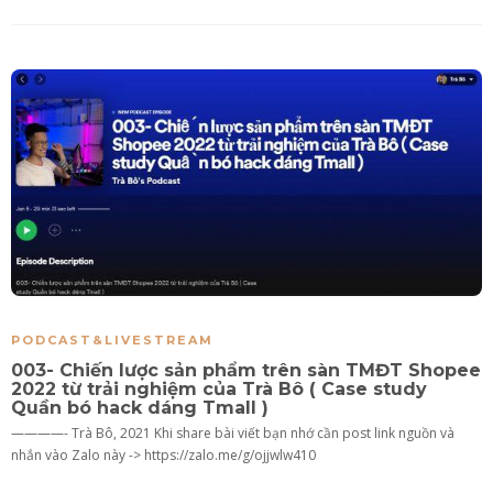
PODCAST&LIVESTREAM
003- Chiến lược sản phẩm trên sàn TMĐT Shopee
2022 từ trải nghiệm của Trà Bô ( Case study
Quần bó hack dáng Tmall )
————- Trà Bô, 2021 Khi share bài viết bạn nhớ cần post link nguồn và
nhắn vào Zalo này -> https://zalo.me/g/ojjwlw410