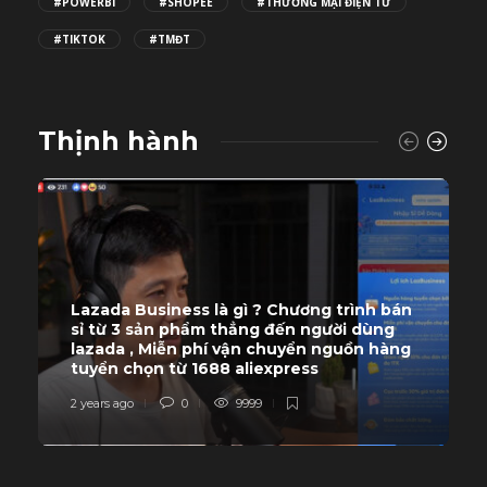
#POWERBI
#SHOPEE
#THƯƠNG MẠI ĐIỆN TỬ
#TIKTOK
#TMĐT
Thịnh hành
Lazada Business là gì ? Chương trình bán
sỉ từ 3 sản phẩm thẳng đến người dùng
lazada , Miễn phí vận chuyển nguồn hàng
tuyển chọn từ 1688 aliexpress
2 years ago
0
9999