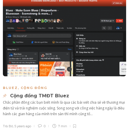
BLUEZ
,
CỘNG ĐỒNG
Cộng đồng TMĐT Bluez
Chắc phần đông các bạn biết mình là qua các bài viết chia sẻ về thương mại
điện tử và trải nghiệm cuộc sống. Song song với công việc hàng ngày là điều
hành các gian hàng của mình trên sàn thì mình cũng tổ...
Trà Bô
,
5 years ago
0
7 min