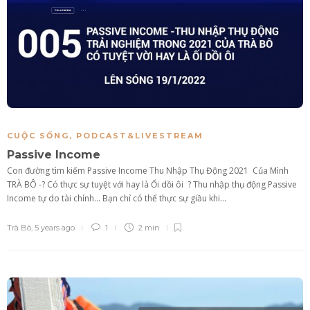
CUỘC SỐNG
,
PODCAST&LIVESTREAM
Passive Income
Con đường tìm kiếm Passive Income Thu Nhập Thụ Động 2021 Của Mình
TRÀ BÔ -? Có thực sự tuyệt với hay là Ối dồi ôi ? Thu nhập thụ động Passive
Income tự do tài chính… Bạn chỉ có thể thực sự giầu khi...
Trà Bô
,
5 years ago
1
2 min