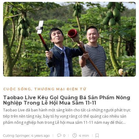
CUỘC SỐNG
,
THƯƠNG MẠI ĐIỆN TỬ
Taobao Live Kêu Gọi Quảng Bá Sản Phẩm Nông
Nghiệp Trong Lễ Hội Mua Sắm 11-11
Taobao Live đã ban hành một sáng kiến ​​cho tất cả những người phát trực
tiếp trên nền tảng này, bày tỏ hy vọng rằng có thể quảng cáo nhiều sản
phẩm nông nghiệp hơn trong Lễ hội mua sắm 11-11 năm nay để thúc...
Cường Springer
,
4 years ago
0
4 min