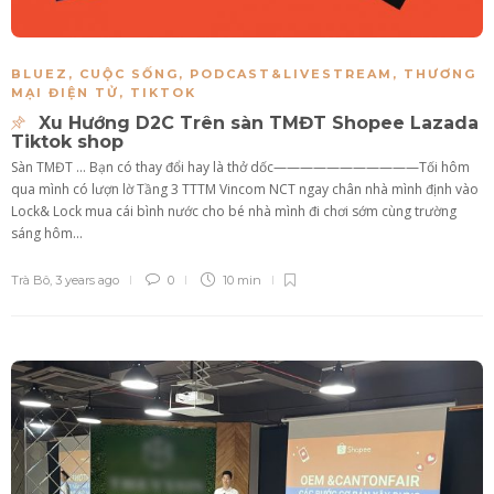
BLUEZ
,
CUỘC SỐNG
,
PODCAST&LIVESTREAM
,
THƯƠNG
MẠI ĐIỆN TỬ
,
TIKTOK
Xu Hướng D2C Trên sàn TMĐT Shopee Lazada
Tiktok shop
Sàn TMĐT … Bạn có thay đổi hay là thở dốc———————————Tối hôm
qua mình có lượn lờ Tầng 3 TTTM Vincom NCT ngay chân nhà mình định vào
Lock& Lock mua cái bình nước cho bé nhà mình đi chơi sớm cùng trường
sáng hôm...
Trà Bô
,
3 years ago
0
10 min