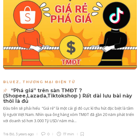
BLUEZ
,
THƯƠNG MẠI ĐIỆN TỬ
“Phá giá” trên sàn TMĐT ?
(Shopee,Lazada,Tiktokshop ) Rất dài lưu bài này
thôi là đủ
Đầu tiên sẽ phải hiểu “Giá rẻ” là một cái gì đó cực kì thu hút đặc biệt là tâm
lý người Việt Nam. Nhìn qua ông hàng xóm TMĐT đã gần 20 năm phát triển
với doanh số hơn 3.000 Tỷ USD/ năm mà...
Trà Bô
,
3 years ago
0
17 min