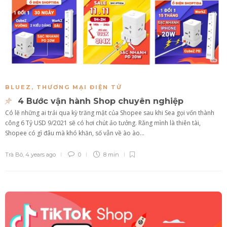
BLUEZ
,
THƯƠNG MẠI ĐIỆN TỬ
4 Bước vận hành Shop chuyên nghiệp
Có lẽ những ai trải qua kỳ trăng mật của Shopee sau khi Sea gọi vốn thành
công 6 Tỷ USD 9/2021 sẽ có hơi chút ảo tưởng. Rằng mình là thiên tài,
Shopee có gì đâu mà khó khăn, số vẫn về ào ào...
Trà Bô
,
4 years ago
0
8 min