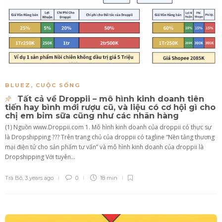
BLUEZ
,
CUỘC SỐNG
Tất cả về Droppii – mô hình kinh doanh tiên
tiến hay bình mới rượu cũ, và liệu có cơ hội gì cho
chị em bỉm sữa cũng như các nhãn hàng
(1) Nguồn www.Droppii.com 1. Mô hình kinh doanh của droppii có thực sự
là Dropshipping ??? Trên trang chủ của droppii có tagline “Nền tảng thương
mại điện tử cho sản phẩm tư vấn” và mô hình kinh doanh của droppii là
Dropshipping Với tuyên...
Trà Bô
,
3 years ago
0
18 min