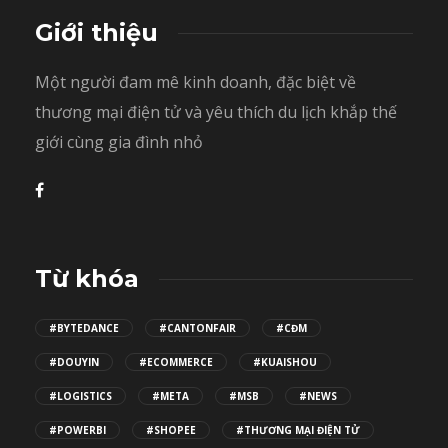
Giới thiệu
Một người đam mê kinh doanh, đặc biệt về
thương mại điện tử và yêu thích du lịch khắp thế
giới cùng gia đình nhỏ
Từ khóa
#BYTEDANCE
#CANTONFAIR
#CĐM
#DOUYIN
#ECOMMERCE
#KUAISHOU
#LOGISTICS
#META
#MSB
#NEWS
#POWERBI
#SHOPEE
#THƯƠNG MẠI ĐIỆN TỬ