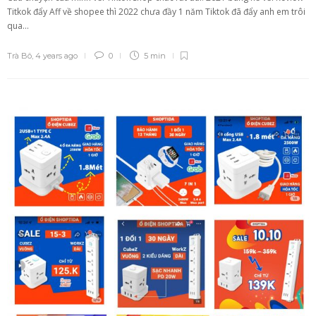
Titkok đẩy Aff về shopee thì 2022 chưa đầy 1 năm Tiktok đã đẩy anh em trôi
qua...
Trà Bô
,
4 years ago
0
5 min