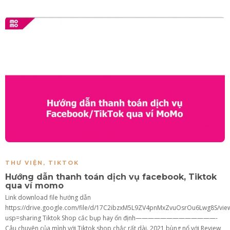
THƯ VIỆN
,
TIKTOK
Hướng dẫn thanh toán dịch vụ facebook, Tiktok
qua ví momo
Link download file hướng dẫn
https://drive.google.com/file/d/17C2ibzxM5L9ZV4pnMxZvuOsrOu6Lwg8S/vie
usp=sharing Tiktok Shop cắc bụp hay ổn định—————————————-
Câu chuyện của mình với Tiktok shop chắc rất dài. 2021 bùng nổ với Review