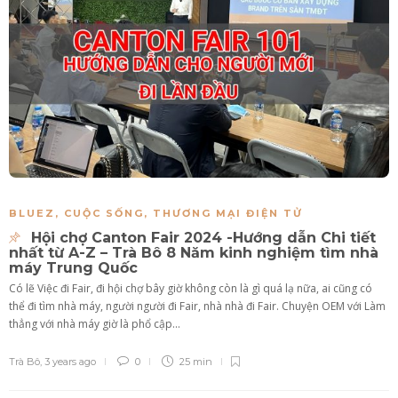
BLUEZ
,
CUỘC SỐNG
,
THƯƠNG MẠI ĐIỆN TỬ
Hội chợ Canton Fair 2024 -Hướng dẫn Chi tiết
nhất từ A-Z – Trà Bô 8 Năm kinh nghiệm tìm nhà
máy Trung Quốc
Có lẽ Việc đi Fair, đi hội chợ bây giờ không còn là gì quá lạ nữa, ai cũng có
thể đi tìm nhà máy, người người đi Fair, nhà nhà đi Fair. Chuyện OEM với Làm
thẳng với nhà máy giờ là phổ cập...
Trà Bô
,
3 years ago
0
25 min