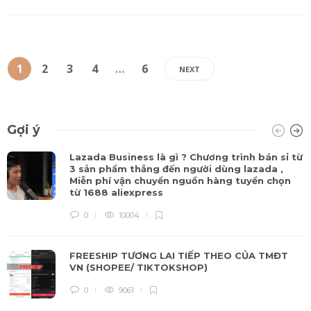
1
2
3
4
…
6
NEXT
Gợi ý
Lazada Business là gì ? Chương trình bán sỉ từ
3 sản phẩm thẳng đến người dùng lazada ,
Miễn phí vận chuyển nguồn hàng tuyển chọn
từ 1688 aliexpress
0
10004
FREESHIP TƯƠNG LAI TIẾP THEO CỦA TMĐT
VN (SHOPEE/ TIKTOKSHOP)
0
9061