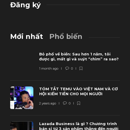
Đăng ký
Mới nhất
Phổ biến
Bỏ phố về biển: Sau hơn 1 năm, tôi
được gì, mất gì và suýt “chìm” ra sao?
1 month ago
0
TÓM TẮT TEMU VÀO VIỆT NAM VÀ CƠ
HỘI KIẾM TIỀN CHO MỌI NGƯỜI
2 years ago
0
Lazada Business là gì ? Chương trình
bán sỉ từ 3 sản phẩm thẳng đến người