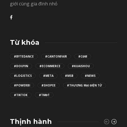
giới cùng gia đình nhỏ
Từ khóa
#BYTEDANCE
#CANTONFAIR
#CĐM
#DOUYIN
#ECOMMERCE
#KUAISHOU
#LOGISTICS
#META
#MSB
#NEWS
#POWERBI
#SHOPEE
#THƯƠNG MẠI ĐIỆN TỬ
#TIKTOK
#TMĐT
Thịnh hành