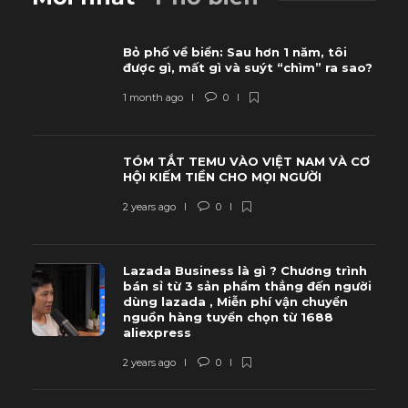
Bỏ phố về biển: Sau hơn 1 năm, tôi
được gì, mất gì và suýt “chìm” ra sao?
1 month ago
0
TÓM TẮT TEMU VÀO VIỆT NAM VÀ CƠ
HỘI KIẾM TIỀN CHO MỌI NGƯỜI
2 years ago
0
Lazada Business là gì ? Chương trình
bán sỉ từ 3 sản phẩm thẳng đến người
dùng lazada , Miễn phí vận chuyển
nguồn hàng tuyển chọn từ 1688
aliexpress
2 years ago
0