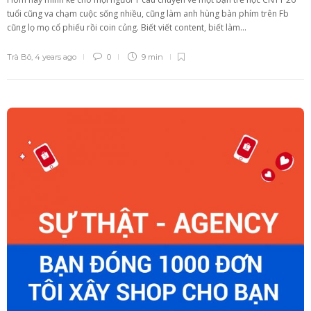
tuổi cũng va chạm cuộc sống nhiều, cũng làm anh hùng bàn phím trên Fb
cũng lọ mọ cổ phiếu rồi coin củng. Biết viết content, biết làm...
Trà Bô
,
4 years ago
0
9 min