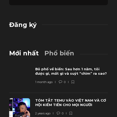
Đăng ký
Mới nhất
Phổ biến
Bỏ phố về biển: Sau hơn 1 năm, tôi
được gì, mất gì và suýt “chìm” ra sao?
1 month ago
0
TÓM TẮT TEMU VÀO VIỆT NAM VÀ CƠ
HỘI KIẾM TIỀN CHO MỌI NGƯỜI
2 years ago
0