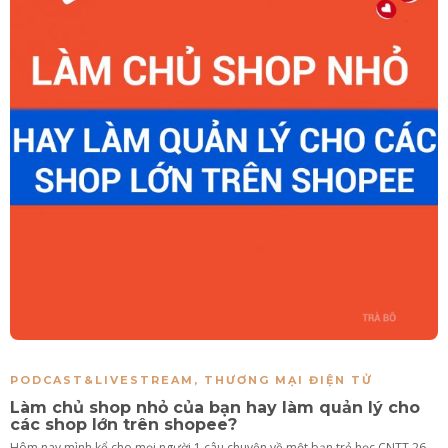
PODCAST&LIVESTREAM
,
THƯƠNG MẠI ĐIỆN TỬ
Làm chủ shop nhỏ của bạn hay làm quản lý cho
các shop lớn trên shopee?
Hôm nay mình kể cho mọi người 1 câu chuyện về một bạn trẻ học CNTT 26