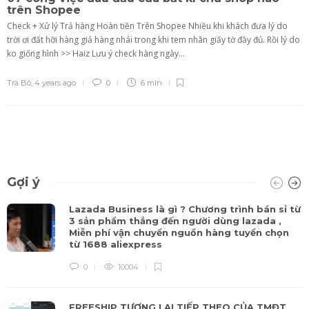
trên Shopee
Check + Xử lý Trả hàng Hoàn tiền Trên Shopee Nhiều khi khách đưa lý do
trời ơi đất hỡi hàng giả hàng nhái trong khi tem nhãn giấy tờ đầy đủ. Rồi lý do
ko giống hình >> Haiz Lưu ý check hàng ngày...
Trà Bô
,
4 years ago
0
6 min
Gợi ý
Lazada Business là gì ? Chương trình bán sỉ từ
3 sản phẩm thẳng đến người dùng lazada ,
Miễn phí vận chuyển nguồn hàng tuyển chọn
từ 1688 aliexpress
0
10004
FREESHIP TƯƠNG LAI TIẾP THEO CỦA TMĐT