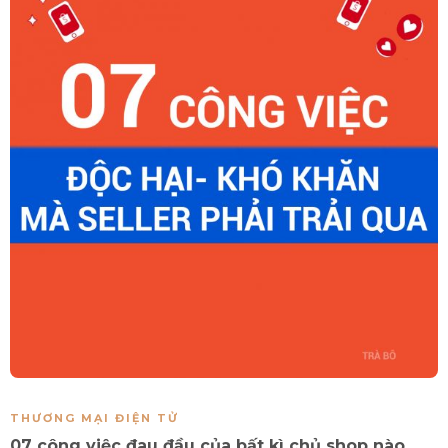
THƯƠNG MẠI ĐIỆN TỬ
07 công việc đau đầu của bất kì chủ shop nào