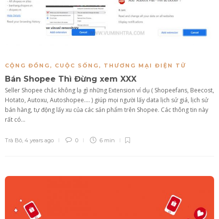
CỘNG ĐỒNG
,
CUỘC SỐNG
,
THƯƠNG MẠI ĐIỆN TỬ
Bán Shopee Thì Đừng xem XXX
Seller Shopee chắc không lạ gì những Extension ví dụ ( Shopeefans, Beecost,
Hotato, Autoxu, Autoshopee…. ) giúp mọi người lấy data lịch sử giá, lịch sử
bán hàng, tự động lấy xu của các sản phẩm trên Shopee. Các thông tin này
rất có...
Trà Bô
,
4 years ago
0
6 min