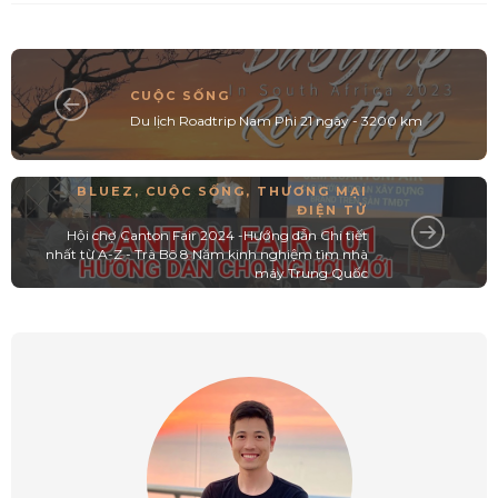
CUỘC SỐNG
Du lịch Roadtrip Nam Phi 21 ngày - 3200 km
BLUEZ
,
CUỘC SỐNG
,
THƯƠNG MẠI
ĐIỆN TỬ
Hội chợ Canton Fair 2024 -Hướng dẫn Chi tiết
nhất từ A-Z - Trà Bô 8 Năm kinh nghiệm tìm nhà
máy Trung Quốc