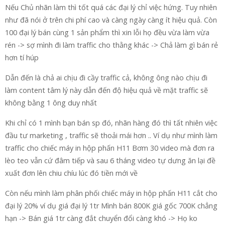
Nếu Chủ nhãn làm thì tốt quá các đại lý chỉ việc hứng. Tuy nhiên
như đã nói ở trên chi phí cao và càng ngày càng ít hiệu quả. Còn
100 đại lý bán cùng 1 sản phẩm thì xin lỗi họ đều vừa làm vừa
rén -> sợ mình đi làm traffic cho thằng khác -> Chả làm gì bán rẻ
hơn tí húp
Dẫn đến là chả ai chịu đi cầy traffic cả, không ông nào chịu đi
làm content tâm lý này dẫn đến độ hiệu quả về mặt traffic sẽ
không bằng 1 ông duy nhất
Khi chỉ có 1 mình bạn bán sp đó, nhãn hàng đó thì tất nhiên việc
đầu tư marketing , traffic sẽ thoải mái hơn .. Ví dụ như mình làm
traffic cho chiếc máy in hộp phấn H11 Bơm 30 video mà đơn ra
lèo teo vẫn cứ đâm tiếp và sau 6 tháng video tự dưng ăn lại đề
xuất đơn lên chiu chíu lúc đó tiền mới về
Còn nếu mình làm phân phối chiếc máy in hộp phấn H11 cắt cho
đại lý 20% ví dụ giá đại lý 1tr Mình bán 800K giá gốc 700K chẳng
hạn -> Bán giá 1tr càng đắt chuyển đổi càng khó -> Họ ko