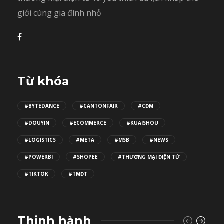
giới cùng gia đình nhỏ
Từ khóa
#BYTEDANCE
#CANTONFAIR
#CĐM
#DOUYIN
#ECOMMERCE
#KUAISHOU
#LOGISTICS
#META
#MSB
#NEWS
#POWERBI
#SHOPEE
#THƯƠNG MẠI ĐIỆN TỬ
#TIKTOK
#TMĐT
Thịnh hành