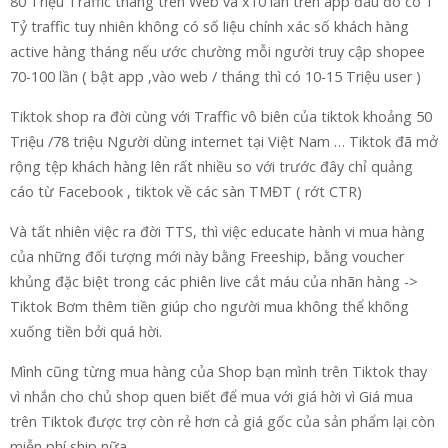
80 Triệu Traffic tháng trên Web và x10 lần trên app đâu đó có 1
Tỷ traffic tuy nhiên không có số liệu chính xác số khách hàng
active hàng tháng nếu ước chường mỗi người truy cập shopee
70-100 lần ( bật app ,vào web / tháng thì có 10-15 Triệu user )
Tiktok shop ra đời cùng với Traffic vô biên của tiktok khoảng 50
Triệu /78 triệu Người dùng internet tại Việt Nam … Tiktok đã mở
rộng tệp khách hàng lên rất nhiều so với trước đây chỉ quảng
cáo từ Facebook , tiktok về các sàn TMĐT ( rớt CTR)
Và tất nhiên việc ra đời TTS, thì việc educate hành vi mua hàng
của những đối tượng mới này bằng Freeship, bằng voucher
khủng đặc biệt trong các phiên live cắt máu của nhãn hàng ->
Tiktok Bơm thêm tiền giúp cho người mua không thể không
xuống tiền bởi quá hời.
Mình cũng từng mua hàng của Shop bạn mình trên Tiktok thay
vì nhắn cho chủ shop quen biết để mua với giá hời vì Giá mua
trên Tiktok được trợ còn rẻ hơn cả giá gốc của sản phẩm lại còn
miễn phí ship nữa.