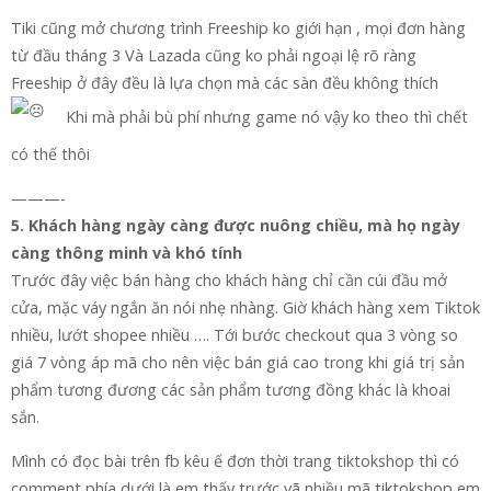
Tiki cũng mở chương trình Freeship ko giới hạn , mọi đơn hàng
từ đầu tháng 3 Và Lazada cũng ko phải ngoại lệ rõ ràng
Freeship ở đây đều là lựa chọn mà các sàn đều không thích
Khi mà phải bù phí nhưng game nó vậy ko theo thì chết
có thế thôi
———-
5. Khách hàng ngày càng được nuông chiều, mà họ ngày
càng thông minh và khó tính
Trước đây việc bán hàng cho khách hàng chỉ cần cúi đầu mở
cửa, mặc váy ngắn ăn nói nhẹ nhàng. Giờ khách hàng xem Tiktok
nhiều, lướt shopee nhiều …. Tới bước checkout qua 3 vòng so
giá 7 vòng áp mã cho nên việc bán giá cao trong khi giá trị sản
phẩm tương đương các sản phẩm tương đồng khác là khoai
sắn.
Mình có đọc bài trên fb kêu ế đơn thời trang tiktokshop thì có
comment phía dưới là em thấy trước vã nhiều mã tiktokshop em