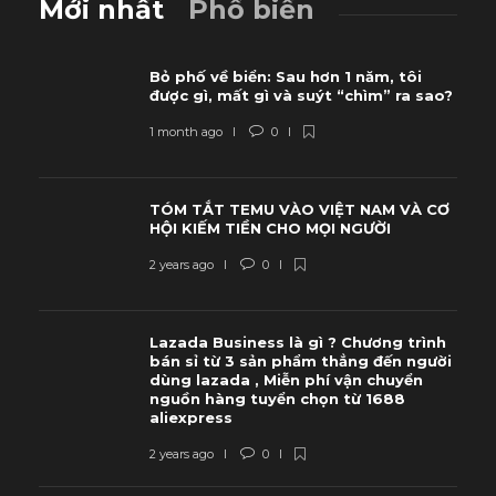
Mới nhất
Phổ biến
Bỏ phố về biển: Sau hơn 1 năm, tôi
được gì, mất gì và suýt “chìm” ra sao?
1 month ago
0
TÓM TẮT TEMU VÀO VIỆT NAM VÀ CƠ
HỘI KIẾM TIỀN CHO MỌI NGƯỜI
2 years ago
0
Lazada Business là gì ? Chương trình
bán sỉ từ 3 sản phẩm thẳng đến người
dùng lazada , Miễn phí vận chuyển
nguồn hàng tuyển chọn từ 1688
aliexpress
2 years ago
0