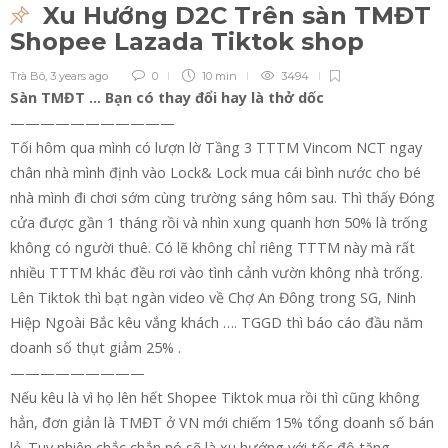
Xu Hướng D2C Trên sàn TMĐT
Shopee Lazada Tiktok shop
Trà Bô
,
3 years ago
0
10 min
3494
Sàn TMĐT … Bạn có thay đổi hay là thở dốc
———————————
Tối hôm qua mình có lượn lờ Tầng 3 TTTM Vincom NCT ngay
chân nhà mình định vào Lock& Lock mua cái bình nước cho bé
nhà mình đi chơi sớm cùng trường sáng hôm sau. Thì thấy Đóng
cửa được gần 1 tháng rồi và nhìn xung quanh hơn 50% là trống
không có người thuê. Có lẽ không chỉ riêng TTTM này mà rất
nhiều TTTM khác đều rơi vào tình cảnh vườn không nhà trống.
Lên Tiktok thì bạt ngàn video về Chợ An Đông trong SG, Ninh
Hiệp Ngoài Bắc kêu vắng khách …. TGGD thì báo cáo đầu năm
doanh số thụt giảm 25% .
—————————
Nếu kêu là vì họ lên hết Shopee Tiktok mua rồi thì cũng không
hẳn, đơn giản là TMĐT ở VN mới chiếm 15% tổng doanh số bán
lẻ. Tuy nhiên chắc chắn nó sẽ là xu hướng với tốc độ tăng