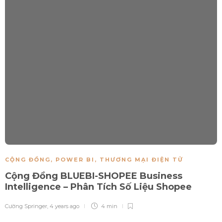
CỘNG ĐỒNG
,
POWER BI
,
THƯƠNG MẠI ĐIỆN TỬ
Cộng Đồng BLUEBI-SHOPEE Business
Intelligence – Phân Tích Số Liệu Shopee
Cường Springer
,
4 years ago
4 min