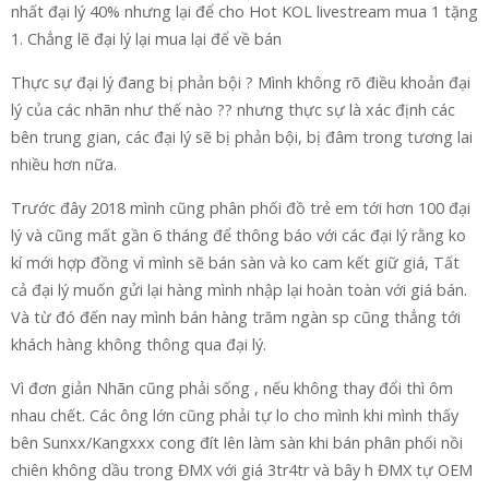
nhất đại lý 40% nhưng lại để cho Hot KOL livestream mua 1 tặng
1. Chẳng lẽ đại lý lại mua lại để về bán
Thực sự đại lý đang bị phản bội ? Mình không rõ điều khoản đại
lý của các nhãn như thế nào ?? nhưng thực sự là xác định các
bên trung gian, các đại lý sẽ bị phản bội, bị đâm trong tương lai
nhiều hơn nữa.
Trước đây 2018 mình cũng phân phối đồ trẻ em tới hơn 100 đại
lý và cũng mất gần 6 tháng để thông báo với các đại lý rằng ko
kí mới hợp đồng vì mình sẽ bán sàn và ko cam kết giữ giá, Tất
cả đại lý muốn gửi lại hàng mình nhập lại hoàn toàn với giá bán.
Và từ đó đến nay mình bán hàng trăm ngàn sp cũng thẳng tới
khách hàng không thông qua đại lý.
Vì đơn giản Nhãn cũng phải sống , nếu không thay đổi thì ôm
nhau chết. Các ông lớn cũng phải tự lo cho mình khi mình thấy
bên Sunxx/Kangxxx cong đít lên làm sàn khi bán phân phối nồi
chiên không dầu trong ĐMX với giá 3tr4tr và bây h ĐMX tự OEM