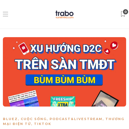
0
BLUEZ
,
CUỘC SỐNG
,
PODCAST&LIVESTREAM
,
THƯƠNG
MẠI ĐIỆN TỬ
,
TIKTOK