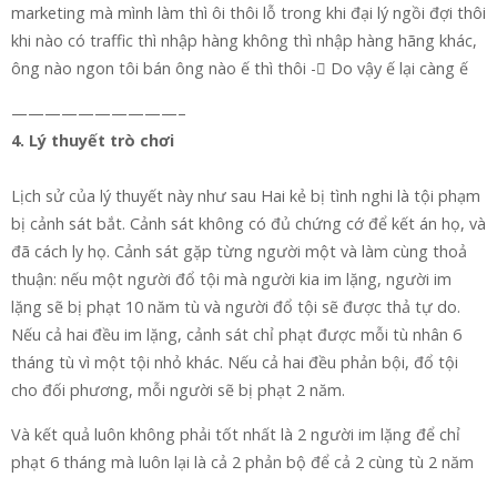
marketing mà mình làm thì ôi thôi lỗ trong khi đại lý ngồi đợi thôi
khi nào có traffic thì nhập hàng không thì nhập hàng hãng khác,
ông nào ngon tôi bán ông nào ế thì thôi - Do vậy ế lại càng ế
——————————–
4. Lý thuyết trò chơi
Lịch sử của lý thuyết này như sau Hai kẻ bị tình nghi là tội phạm
bị cảnh sát bắt. Cảnh sát không có đủ chứng cớ để kết án họ, và
đã cách ly họ. Cảnh sát gặp từng người một và làm cùng thoả
thuận: nếu một người đổ tội mà người kia im lặng, người im
lặng sẽ bị phạt 10 năm tù và người đổ tội sẽ được thả tự do.
Nếu cả hai đều im lặng, cảnh sát chỉ phạt được mỗi tù nhân 6
tháng tù vì một tội nhỏ khác. Nếu cả hai đều phản bội, đổ tội
cho đối phương, mỗi người sẽ bị phạt 2 năm.
Và kết quả luôn không phải tốt nhất là 2 người im lặng để chỉ
phạt 6 tháng mà luôn lại là cả 2 phản bộ để cả 2 cùng tù 2 năm