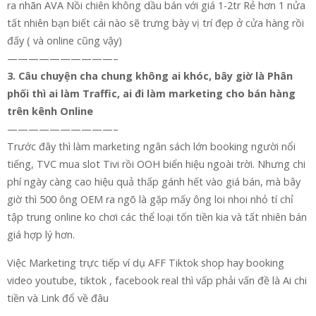
ra nhãn AVA Nồi chiên không dầu bán với giá 1-2tr Rẻ hơn 1 nửa
tất nhiên bạn biết cái nào sẽ trưng bày vị trí đẹp ở cửa hàng rồi
đấy ( và online cũng vậy)
——————————–
3. Câu chuyện cha chung không ai khóc, bây giờ là Phân
phối thì ai làm Traffic, ai đi làm marketing cho bán hàng
trên kênh Online
——————————–
Trước đây thì làm marketing ngân sách lớn booking người nổi
tiếng, TVC mua slot Tivi rồi OOH biển hiệu ngoài trời. Nhưng chi
phí ngày càng cao hiệu quả thấp gánh hết vào giá bán, mà bây
giờ thì 500 ông OEM ra ngõ là gặp mấy ông loi nhoi nhỏ tí chỉ
tập trung online ko chơi các thể loại tốn tiền kia và tất nhiên bán
giá hợp lý hơn.
Việc Marketing trực tiếp ví dụ AFF Tiktok shop hay booking
video youtube, tiktok , facebook real thì vấp phải vấn đề là Ai chi
tiền và Link đổ về đâu