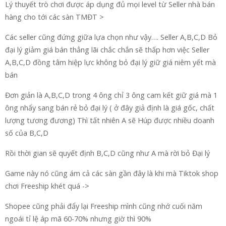
Lý thuyết trò chơi được áp dụng đủ mọi level từ Seller nhà bán
hàng cho tới các sàn TMĐT >
Các seller cũng đứng giữa lựa chọn như vậy…. Seller A,B,C,D Bỏ
đại lý giảm giá bán thẳng lãi chắc chắn sẽ thấp hơn việc Seller
A,B,C,D đồng tâm hiệp lực không bỏ đại lý giữ giá niêm yết mà
bán
Đơn giản là A,B,C,D trong 4 ông chỉ 3 ông cam kết giữ giá mà 1
ông nhẩy sang bán rẻ bỏ đại lý ( ở đây giả định là giá gốc, chất
lượng tương đương) Thì tất nhiên A sẽ Húp được nhiều doanh
số của B,C,D
Rồi thời gian sẽ quyết định B,C,D cũng như A mà rời bỏ Đại lý
Game này nó cũng ám cả các sàn gần đây là khi mà Tiktok shop
chơi Freeship khét quá ->
Shopee cũng phải đẩy lại Freeship mình cũng nhớ cuối năm
ngoái tỉ lệ áp mã 60-70% nhưng giờ thì 90%