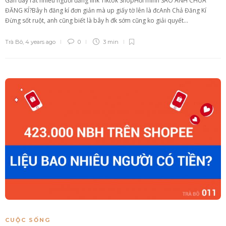
Gần đây rất nhiều người đăng link Tiktok ShopHỏi mình SAO ANH CHƯA
ĐĂNG KÍ?Bây h đăng kí đơn giản mà up giấy tờ lên là đcAnh Chả Đăng Kí
Đừng sốt ruột, anh cũng biết là bây h đk sớm cũng ko giải quyết...
Trà Bô
,
4 years ago
0
3 min
CUỘC SỐNG