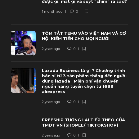
được gì, mất gì và suýt “chìm” ra sao?
1 month ago
0
TÓM TẮT TEMU VÀO VIỆT NAM VÀ CƠ
HỘI KIẾM TIỀN CHO MỌI NGƯỜI
2 years ago
0
Lazada Business là gì ? Chương trình
bán sỉ từ 3 sản phẩm thẳng đến người
dùng lazada , Miễn phí vận chuyển
nguồn hàng tuyển chọn từ 1688
aliexpress
2 years ago
0
FREESHIP TƯƠNG LAI TIẾP THEO CỦA
TMĐT VN (SHOPEE/ TIKTOKSHOP)
2 years ago
0