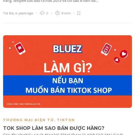
hàng. Shopee bắt đầu ra mắt 2015 và chỉ sau 6 năm đã...
Trà Bô
,
4 years ago
0
9 min
THƯƠNG MẠI ĐIỆN TỬ
,
TIKTOK
TOK SHOP LÀM SAO BÁN ĐƯỢC HÀNG?