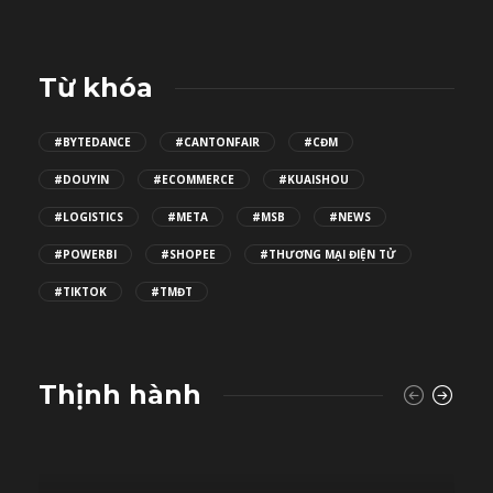
Từ khóa
#BYTEDANCE
#CANTONFAIR
#CĐM
#DOUYIN
#ECOMMERCE
#KUAISHOU
#LOGISTICS
#META
#MSB
#NEWS
#POWERBI
#SHOPEE
#THƯƠNG MẠI ĐIỆN TỬ
#TIKTOK
#TMĐT
Thịnh hành