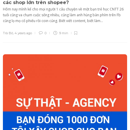
các shop lớn trên shopee?
Hôm nay mình kể cho mọi người 1 câu chuyện về một bạn trẻ học CNTT 26
tuổi cũng va chạm cuộc sống nhiều, cũng làm anh hùng bàn phím trên Fb
cũng lọ mọ cổ phiếu rồi coin củng. Biết viết content, biết làm...
Trà Bô
,
4 years ago
0
9 min