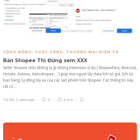
CỘNG ĐỒNG
,
CUỘC SỐNG
,
THƯƠNG MẠI ĐIỆN TỬ
Bán Shopee Thì Đừng xem XXX
Seller Shopee chắc không lạ gì những Extension ví dụ ( Shopeefans, Beecost,
Hotato, Autoxu, Autoshopee…. ) giúp mọi người lấy data lịch sử giá, lịch sử
bán hàng, tự động lấy xu của các sản phẩm trên Shopee. Các thông tin này
rất có...
Trà Bô
,
4 years ago
0
6 min