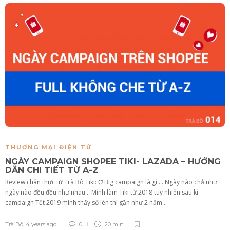
THƯƠNG MẠI ĐIỆN TỬ
NGÀY CAMPAIGN SHOPEE TIKI- LAZADA – HƯỚNG
DẪN CHI TIẾT TỪ A-Z
Review chân thực từ Trà Bô Tiki: Ơ Big campaign là gì … Ngày nào chả như
ngày nào đều đều như nhau .. Mình làm Tiki từ 2018 tuy nhiên sau kì
campaign Tết 2019 mình thấy số lên thì gần như 2 năm...
Trà Bô
,
4 years ago
0
20 min