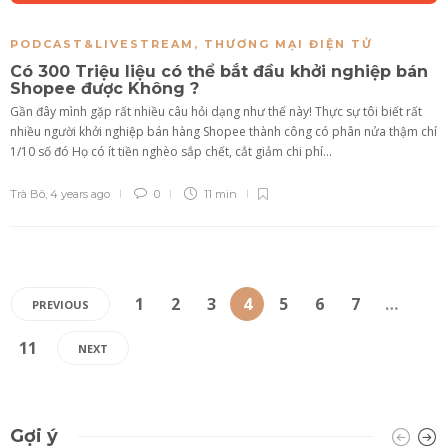
PODCAST&LIVESTREAM
,
THƯƠNG MẠI ĐIỆN TỬ
Có 300 Triệu liệu có thể bắt đầu khởi nghiệp bán
Shopee được Không ?
Gần đây mình gặp rất nhiều câu hỏi dạng như thế này! Thực sự tôi biết rất
nhiều người khởi nghiệp bán hàng Shopee thành công có phân nửa thậm chí
1/10 số đó Họ có ít tiền nghèo sắp chết, cắt giảm chi phí...
Trà Bô
,
4 years ago
0
11 min
1
2
3
4
5
6
7
…
PREVIOUS
11
NEXT
Gợi ý