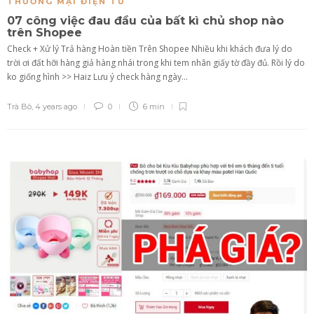
THƯƠNG MẠI ĐIỆN TỬ
07 công việc đau đầu của bất kì chủ shop nào
trên Shopee
Check + Xử lý Trả hàng Hoàn tiền Trên Shopee Nhiều khi khách đưa lý do
trời ơi đất hỡi hàng giả hàng nhái trong khi tem nhãn giấy tờ đầy đủ. Rồi lý do
ko giống hình >> Haiz Lưu ý check hàng ngày...
Trà Bô
,
4 years ago
0
6 min