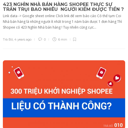
423 NGHÌN NHÀ BÁN HÀNG SHOPEE THỰC SỰ
TRẦN TRỤI BAO NHIÊU NGƯỜI KIẾM ĐƯỢC TIỀN ?
Link data -> Google sheet online Click link để xem báo cáo Có thể tạm Coi
Nhà bán hàng là những người ít nhất trong 1 năm bán được 1 đơn hàng Thì
Shopee có 423 Nghìn Nhà bán hàng ! Tuy nhiên cũng cực...
Trà Bô
,
4 years ago
0
6 min