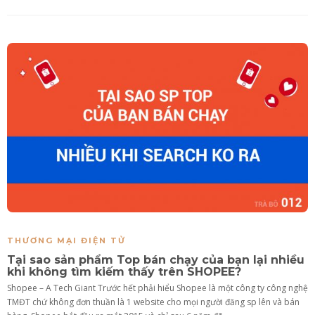
THƯƠNG MẠI ĐIỆN TỬ
Tại sao sản phẩm Top bán chạy của bạn lại nhiều
khi không tìm kiếm thấy trên SHOPEE?
Shopee – A Tech Giant Trước hết phải hiểu Shopee là một công ty công nghệ
TMĐT chứ không đơn thuần là 1 website cho mọi người đăng sp lên và bán