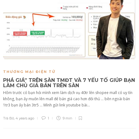
THƯƠNG MẠI ĐIỆN TỬ
PHÁ GIÁ” TRÊN SÀN TMĐT VÀ 7 YẾU TỐ GIÚP BẠN
LÀM CHỦ GIÁ BÁN TRÊN SÀN
Hôm trước có bạn hỏi mình xem làm dịch vụ 40tr lên shopee mall có uy tín
không, bạn ấy muốn lên mall để bán giá cao hơn đối thủ … bên ngoài bán
1tr3 bạn ấy bán 3tr5 … Mình gửi link youtube bài...
Trà Bô
,
4 years ago
1
9 min