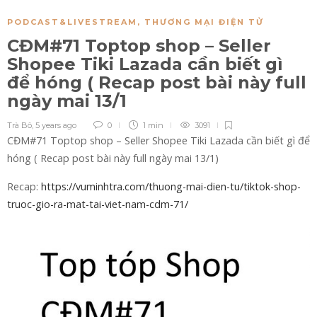
PODCAST&LIVESTREAM
,
THƯƠNG MẠI ĐIỆN TỬ
CĐM#71 Toptop shop – Seller
Shopee Tiki Lazada cần biết gì
để hóng ( Recap post bài này full
ngày mai 13/1
Trà Bô
,
5 years ago
0
1 min
3091
CĐM#71 Toptop shop – Seller Shopee Tiki Lazada cần biết gì để
hóng ( Recap post bài này full ngày mai 13/1)
Recap:
https://vuminhtra.com/thuong-mai-dien-tu/tiktok-shop-
truoc-gio-ra-mat-tai-viet-nam-cdm-71/