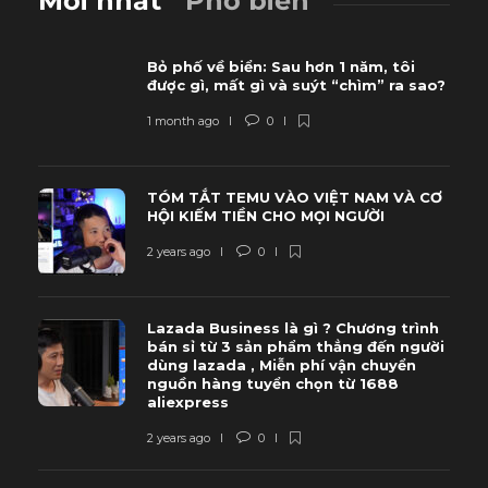
Mới nhất
Phổ biến
Bỏ phố về biển: Sau hơn 1 năm, tôi
được gì, mất gì và suýt “chìm” ra sao?
1 month ago
0
TÓM TẮT TEMU VÀO VIỆT NAM VÀ CƠ
HỘI KIẾM TIỀN CHO MỌI NGƯỜI
2 years ago
0
Lazada Business là gì ? Chương trình
bán sỉ từ 3 sản phẩm thẳng đến người
dùng lazada , Miễn phí vận chuyển
nguồn hàng tuyển chọn từ 1688
aliexpress
2 years ago
0