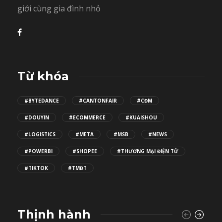
giới cùng gia đình nhỏ
Từ khóa
#BYTEDANCE
#CANTONFAIR
#CĐM
#DOUYIN
#ECOMMERCE
#KUAISHOU
#LOGISTICS
#META
#MSB
#NEWS
#POWERBI
#SHOPEE
#THƯƠNG MẠI ĐIỆN TỬ
#TIKTOK
#TMĐT
Thịnh hành